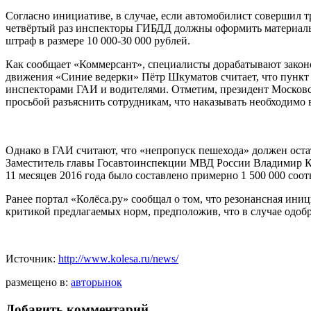
Согласно инициативе, в случае, если автомобилист совершил тр
четвёртый раз инспекторы ГИБДД должны оформить материалы п
штраф в размере 10 000-30 000 рублей.
Как сообщает «Коммерсант», специалисты дорабатывают законо
движения «Синие ведерки» Пётр Шкуматов считает, что пункт о
инспекторами ГАИ и водителями. Отметим, президент Московс
просьбой разъяснить сотрудникам, что наказывать необходимо в
Однако в ГАИ считают, что «непропуск пешехода» должен остат
Заместитель главы Госавтоинспекции МВД России Владимир Ку
11 месяцев 2016 года было составлено примерно 1 500 000 соо
Ранее портал «Колёса.ру» сообщал о том, что резонансная ини
критикой предлагаемых норм, предположив, что в случае одоб
Источник:
http://www.kolesa.ru/news/
размещено в:
авторынок
Добавить комментарий