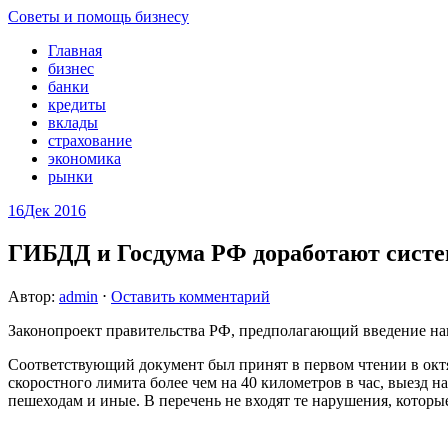
Советы и помощь бизнесу
Главная
бизнес
банки
кредиты
вклады
страхование
экономика
рынки
16
Дек 2016
ГИБДД и Госдума РФ доработают сист
Автор:
admin
⋅
Оставить комментарий
Законопроект правительства РФ, предполагающий введение на
Соответствующий документ был принят в первом чтении в октя
скоростного лимита более чем на 40 километров в час, выезд н
пешеходам и иные. В перечень не входят те нарушения, котор