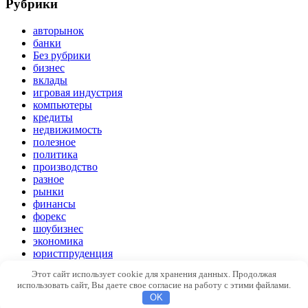
Рубрики
авторынок
банки
Без рубрики
бизнес
вклады
игровая индустрия
компьютеры
кредиты
недвижимость
полезное
политика
производство
разное
рынки
финансы
форекс
шоубизнес
экономика
юристпруденция
Этот сайт использует cookie для хранения данных. Продолжая
© Copyright 2026 -
Советы и помощь бизнесу
использовать сайт, Вы даете свое согласие на работу с этими файлами.
OK