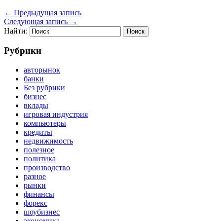
←
Предыдущая запись
Следующая запись
→
Найти:
Рубрики
авторынок
банки
Без рубрики
бизнес
вклады
игровая индустрия
компьютеры
кредиты
недвижимость
полезное
политика
производство
разное
рынки
финансы
форекс
шоубизнес
экономика