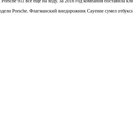
orsche 911 все еще на ходу. За 2016 год компания поставила кли
одели Porsche. Флагманский внедорожник Cayenne сумел отбукси