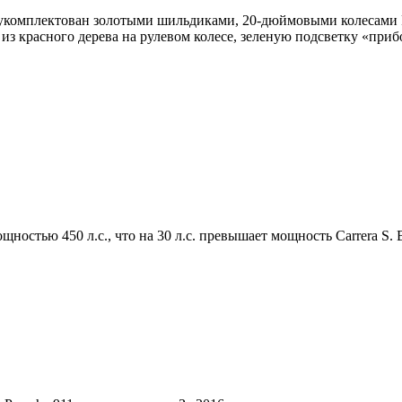
и укомплектован золотыми шильдиками, 20-дюймовыми колесами 
 из красного дерева на рулевом колесе, зеленую подсветку «при
стью 450 л.с., что на 30 л.с. превышает мощность Carrera S. Вр