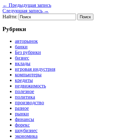
←
Предыдущая запись
Следующая запись
→
Найти:
Рубрики
авторынок
банки
Без рубрики
бизнес
вклады
игровая индустрия
компьютеры
кредиты
недвижимость
полезное
политика
производство
разное
рынки
финансы
форекс
шоубизнес
экономика