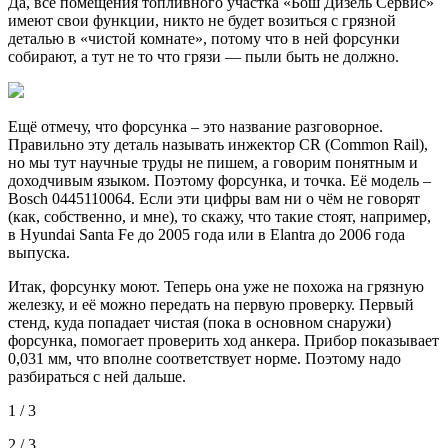
Да, все помещения топливного участка «Бош Дизель Сервис»
имеют свои функции, никто не будет возиться с грязной
деталью в «чистой комнате», потому что в ней форсунки
собирают, а тут не то что грязи — пыли быть не должно.
Ещё отмечу, что форсунка – это название разговорное.
Правильно эту деталь называть инжектор CR (Common Rail),
но мы тут научные труды не пишем, а говорим понятным и
доходчивым языком. Поэтому форсунка, и точка. Её модель –
Bosch 0445110064. Если эти цифры вам ни о чём не говорят
(как, собственно, и мне), то скажу, что такие стоят, например,
в Hyundai Santa Fe до 2005 года или в Elantra до 2006 года
выпуска.
Итак, форсунку моют. Теперь она уже не похожа на грязную
железку, и её можно передать на первую проверку. Первый
стенд, куда попадает чистая (пока в основном снаружи)
форсунка, помогает проверить ход анкера. Прибор показывает
0,031 мм, что вполне соответствует норме. Поэтому надо
разбираться с ней дальше.
1 / 3
2 / 3