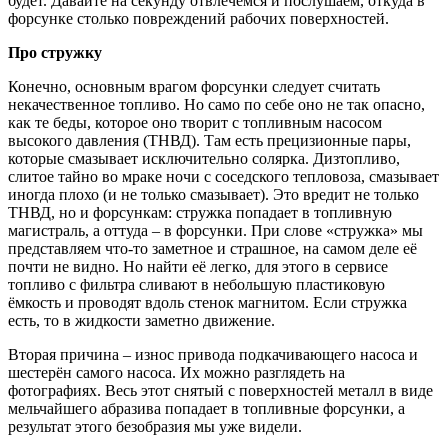
будет. Давайте на секунду отвлечёмся и послушаем, откуда в
форсунке столько повреждений рабочих поверхностей.
Про стружку
Конечно, основным врагом форсунки следует считать
некачественное топливо. Но само по себе оно не так опасно,
как те беды, которое оно творит с топливным насосом
высокого давления (ТНВД). Там есть прецизионные пары,
которые смазывает исключительно солярка. Дизтопливо,
слитое тайно во мраке ночи с соседского тепловоза, смазывает
иногда плохо (и не только смазывает). Это вредит не только
ТНВД, но и форсункам: стружка попадает в топливную
магистраль, а оттуда – в форсунки. При слове «стружка» мы
представляем что-то заметное и страшное, на самом деле её
почти не видно. Но найти её легко, для этого в сервисе
топливо с фильтра сливают в небольшую пластиковую
ёмкость и проводят вдоль стенок магнитом. Если стружка
есть, то в жидкости заметно движение.
Вторая причина – износ привода подкачивающего насоса и
шестерён самого насоса. Их можно разглядеть на
фотографиях. Весь этот снятый с поверхностей металл в виде
мельчайшего абразива попадает в топливные форсунки, а
результат этого безобразия мы уже видели.