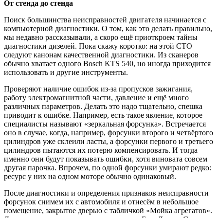
От стенда до стенда
Поиск большинства неисправностей двигателя начинается с
компьютерной диагностики. О том, как это делать правильно,
мы недавно рассказывали, а скоро ещё приоткроем тайны
диагностики дизелей. Пока скажу коротко: на этой СТО
следуют канонам качественной диагностики. Из сканеров
обычно хватает одного Bosch KTS 540, но иногда приходится
использовать и другие инструменты.
Проверяют наличие ошибок из-за пропусков зажигания,
работу электромагнитной части, давление и ещё много
различных параметров. Делать это надо тщательно, спешка
приводит к ошибке. Например, есть такое явление, которое
специалисты называют «зеркальная форсунка». Встречается
оно в случае, когда, например, форсунки второго и четвёртого
цилиндров уже склеили ласты, а форсунки первого и третьего
цилиндров пытаются их потерю компенсировать. И тогда
именно они будут показывать ошибки, хотя виновата совсем
другая парочка. Впрочем, по одной форсунки умирают редко:
ресурс у них на одном моторе обычно одинаковый.
После диагностики и определения признаков неисправности
форсунок снимем их с автомобиля и отнесём в небольшое
помещение, закрытое дверью с табличкой «Мойка агрегатов».