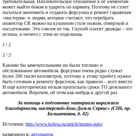
требовательная. Наплевательское отношение к её элементам
может выйти боком и ударить по карману. Поэтому не стоит
пытаться экономить и отдавать форсунки в ремонт гаражным
«мастерам» и людям, которые считают, что перебрать
инжектор CR можно на кухонном столе ножом, отвёрткой и
пассатижами. Это совсем не так. Скупой платит дважды – это
истина, и ничего с этим не поделаешь.
1 / 2
2 / 2
Какими бы замечательными ни были топливо и
обслуживание автомобиля, форсунки очень редко служат
более 200 тысяч километров, поэтому к этому пробегу нужно
быть готовым к ремонту форсунок, как правило – всех вместе.
И ещё категорически нельзя пропускать сроки ТО дизельного
автомобиля. Впрочем, об этом как-нибудь в другой раз.
За помощь в подготовке материала выражаем
благодарность мастерской«Бош Дизель Сервис» (СПб, пр.
Большевиков, д. 42)
Источник:
http://www.kolesa.ru/article/tuning-auto/
размещено в:
авторынок