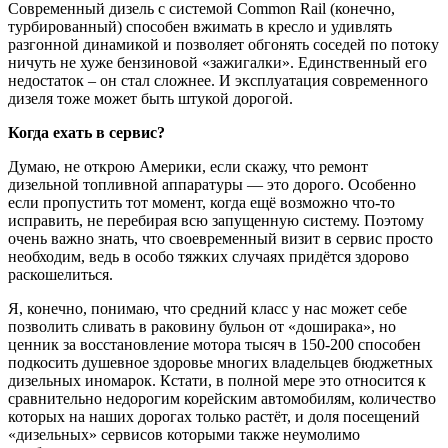
Современный дизель с системой Common Rail (конечно,
турбированный
) способен вжимать в кресло и удивлять
разгонной динамикой и позволяет обгонять соседей по потоку
ничуть не хуже бензиновой «зажигалки». Единственный его
недостаток – он стал сложнее. И эксплуатация современного
дизеля тоже может быть штукой дорогой.
Когда ехать в сервис?
Думаю, не открою Америки, если скажу, что ремонт
дизельной топливной аппаратуры — это дорого. Особенно
если пропустить тот момент, когда ещё возможно что-то
исправить, не перебирая всю запущенную систему. Поэтому
очень важно знать, что своевременный визит в сервис просто
необходим, ведь в особо тяжких случаях придётся здорово
раскошелиться.
Я, конечно, понимаю, что средний класс у нас может себе
позволить сливать в раковину бульон от «доширака», но
ценник за восстановление мотора тысяч в 150-200 способен
подкосить душевное здоровье многих владельцев бюджетных
дизельных иномарок. Кстати, в полной мере это относится к
сравнительно недорогим корейским автомобилям, количество
которых на наших дорогах только растёт, и доля посещений
«дизельных» сервисов которыми также неумолимо