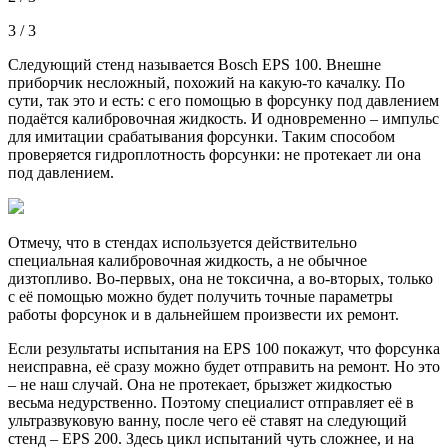
3 / 3
Следующий стенд называется Bosch EPS 100. Внешне
приборчик несложный, похожий на какую-то качалку. По
сути, так это и есть: с его помощью в форсунку под давлением
подаётся калибровочная жидкость. И одновременно – импульс
для имитации срабатывания форсунки. Таким способом
проверяется гидроплотность форсунки: не протекает ли она
под давлением.
Отмечу, что в стендах используется действительно
специальная калибровочная жидкость, а не обычное
дизтопливо. Во-первых, она не токсична, а во-вторых, только
с её помощью можно будет получить точные параметры
работы форсунок и в дальнейшем произвести их ремонт.
Если результаты испытания на EPS 100 покажут, что форсунка
неисправна, её сразу можно будет отправить на ремонт. Но это
– не наш случай. Она не протекает, брызжет жидкостью
весьма недурственно. Поэтому специалист отправляет её в
ультразвуковую ванну, после чего её ставят на следующий
стенд – EPS 200. Здесь цикл испытаний чуть сложнее, и на