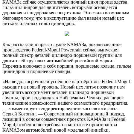
КАМАЗа сейчас осуществляется полный цикл производства
гильз цилиндров для двигателей, которыми оснащается
дорожная и внедорожная
спецтехника. Это стало возможным
благодаря тому, что в эксплуатацию был введён новый цех
литья усиленных гильз цилиндров.
Как рассказали в пресс-службе КАМАЗа, локализованное
производство Federal-Mogul Powertrain сейчас выпускает
полный спектр деталей цилиндро-поршневой группы для
двигателей грузовых автомобилей российской марки.
Перечень включает в себя поршни, поршневые кольца, гильзы
цилиндров и поршневые пальцы.
«Наше долгосрочное и успешное партнёрство с Federal-Mogul
выходит на новый уровень. Новый цех литья позволит нам
увеличить ассортимент деталей цилиндро-поршневой
группы, производящихся в Набережных Челнах, расширит
технические возможности нашего совместного предприятия,
— комментирует гендиректор челнинского автогиганта
Сергей Когогин. — Современный инновационный подход,
лежащий в основе совместных проектов КАМАЗа и Federal-
Mogul, особенно востребован в контексте производства
КАМАЗом автомобилей новой модельной линейки,