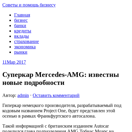
Советы и помощь бизнесу
Главная
бизнес
банки
кредиты
вклады
страхование
экономика
рынки
11
Мар 2017
Суперкар Mercedes-AMG: известны
новые подробности
Автор:
admin
⋅
Оставить комментарий
Гиперкар немецкого производителя, разрабатываемый под
кодовым названием Project One, будет представлен этой
осенью в рамках Франкфуртского автосалона.
Такой информацией с британским изданием Autocar
поделился глава подразделения AMG Тобиас Моэрс на