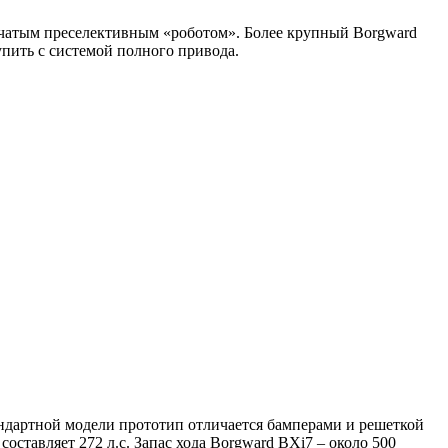
нчатым преселективным «роботом». Более крупный Borgward
пить с системой полного привода.
ндартной модели прототип отличается бамперами и решеткой
оставляет 272 л.с. Запас хода Borgward BXi7 – около 500