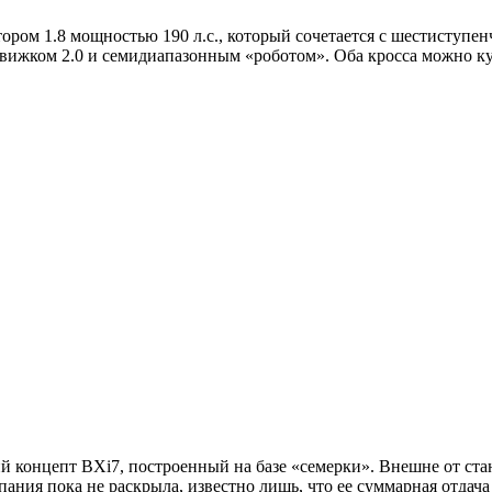
ором 1.8 мощностью 190 л.с., который сочетается с шестиступе
вижком 2.0 и семидиапазонным «роботом». Оба кросса можно ку
 концепт BXi7, построенный на базе «семерки». Внешне от ста
ания пока не раскрыла, известно лишь, что ее суммарная отдача с