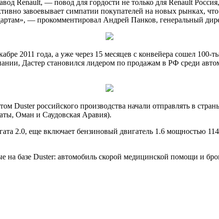
вод Renault, — повод для гордости не только для Renault Россия
активно завоевывает симпатии покупателей на новых рынках, что
артам», — прокомментировал Андрей Панков, генеральный дирек
кабре 2011 года, а уже через 15 месяцев с конвейера сошел 100-
нии, Дастер становился лидером по продажам в РФ среди автом
етом Duster российского производства начали отправлять в стра
аты, Оман и Саудовская Аравия).
та 2.0, еще включает бензиновый двигатель 1.6 мощностью 114 л
ные на базе Duster: автомобиль скорой медицинской помощи и 