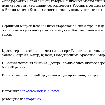
«Внедорожник Renault Duster, который выпускает московский за
пять лет он стал настоящим бестселлером в России, а сегодня 
в России модели Renault соответствуют лучшим мировым станд
Серийный выпуск Renault Duster стартовал в нашей стране в де
обновленную российскую версию модели. Как отметили в компа
годов.
Кроссоверы также поставляют на экспорт. В частности, этим л
залива (Бахрейн, Катар, Кувейт, Объединённые Арабские Эмир
В России моторная линейка Дастера, помимо упомянутого агрега
639 000 рублей.
Ранее компания Renault представила два прототипа, построен
Источник:
http://www.kolesa.ru/news/
размещено в:
авторынок