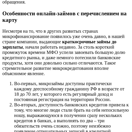
обращения.
Особенности онлайн-займов с перечислением на
карту
Несмотря на то, что в других развитых странах
микрофинансирование появилось уже очень давно, в нашей
стране компании, выдающие
краткосрочные займы до
зарплаты
, начали работать недавно. За столь короткий
промежуток времени МФО успели завоевать большую долю
кредитного рынка, и даже немного потеснили банковские
продукты, хотя они довольно сильно отличаются. Такое
стремительное развитие микрокредитования вполне
объяснимое явление.
Во-первых, микрозаймы доступны практически
каждому дееспособному гражданину РФ в возрасте от
18 до 70 лет, у которого есть регулярный доход и
постоянная регистрация на территории России.
Во-вторых, доступность банковских кредитов привела к
тому, что многие люди стали брать на себя непосильную
ношу, выражающуюся в получении сразу нескольких
кредитов в банках, а выполнять по два – три
обязательств очень сложно, поэтому неизбежно
появление отрицательных записей в кредитной