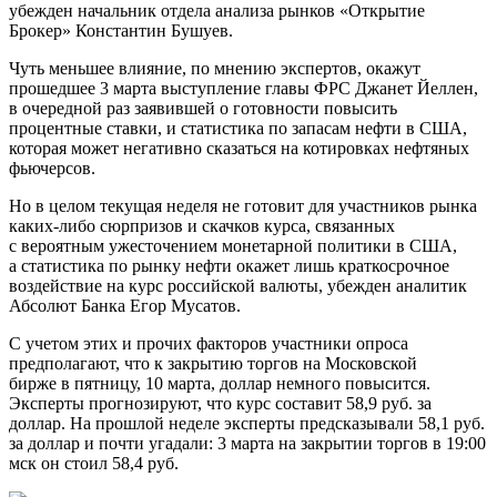
убежден начальник отдела анализа рынков «Открытие
Брокер» Константин Бушуев.
Чуть меньшее влияние, по мнению экспертов, окажут
прошедшее 3 марта выступление главы ФРС Джанет Йеллен,
в очередной раз заявившей о готовности повысить
процентные ставки, и статистика по запасам нефти в США,
которая может негативно сказаться на котировках нефтяных
фьючерсов.
Но в целом текущая неделя не готовит для участников рынка
каких-либо сюрпризов и скачков курса, связанных
с вероятным ужесточением монетарной политики в США,
а статистика по рынку нефти окажет лишь краткосрочное
воздействие на курс российской валюты, убежден аналитик
Абсолют Банка Егор Мусатов.
С учетом этих и прочих факторов участники опроса
предполагают, что к закрытию торгов на Московской
бирже в пятницу, 10 марта, доллар немного повысится.
Эксперты прогнозируют, что курс составит 58,9 руб. за
доллар. На прошлой неделе эксперты предсказывали 58,1 руб.
за доллар и почти угадали: 3 марта на закрытии торгов в 19:00
мск он стоил 58,4 руб.