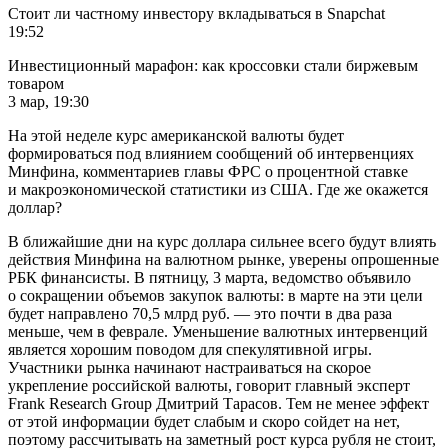
Стоит ли частному инвестору вкладываться в Snapchat
19:52
Инвестиционный марафон: как кроссовки стали биржевым
товаром
3 мар, 19:30
На этой неделе курс американской валюты будет
формироваться под влиянием сообщений об интервенциях
Минфина, комментариев главы ФРС о процентной ставке
и макроэкономической статистики из США. Где же окажется
доллар?
​В ближайшие дни на курс доллара сильнее всего будут влиять
действия Минфина на валютном рынке, уверены опрошенные
РБК финансисты. В пятницу, 3 марта, ведомство объявило
о сокращении объемов закупок валюты: в марте на эти цели
будет направлено 70,5 млрд руб. — это почти в два раза
меньше, чем в феврале. Уменьшение валютных интервенций
является хорошим поводом для спекулятивной игры.
Участники рынка начинают настраиваться на скорое
укрепление российской валюты, говорит главный эксперт
Frank Research Group Дмитрий Тарасов. Тем не менее эффект
от этой информации будет слабым и скоро сойдет на нет,
поэтому рассчитывать на заметный рост курса рубля не стоит,