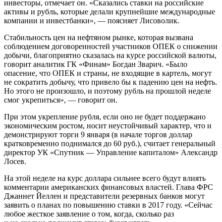
инвесторы, отмечает он. «Сказались ставки на российские
активы и рубль, которые делали крупнейшие международные
компании и инвестбанки», — поясняет Лисоволик.
Стабильность цен на нефтяном рынке, которая вызвана
соблюдением договоренностей участников ОПЕК о снижении
добычи, благоприятно сказалась на курсе российской валюты,
говорит аналитик ГК «Финам» Богдан Зварич. «Было
опасение, что ОПЕК и страны, не входящие в картель, могут
не сократить добычу, что привело бы к падению цен на нефть.
Но этого не произошло, и поэтому рубль на прошлой неделе
смог укрепиться», — говорит он.
При этом укрепление рубля, если оно не будет поддержано
экономическим ростом, носит неустойчивый характер, что и
демонстрируют торги 9 января (в начале торгов доллар
кратковременно поднимался до 60 руб.), считает генеральный
директор УК «Спутник — Управление капиталом» Александр
Лосев.
На этой неделе на курс доллара сильнее всего будут влиять
комментарии американских финансовых властей. Глава ФРС
Джаннет Йеллен и представители резервных банков могут
заявить о планах по повышению ставки в 2017 году. «Сейчас
любое жесткое заявление о том, когда, сколько раз