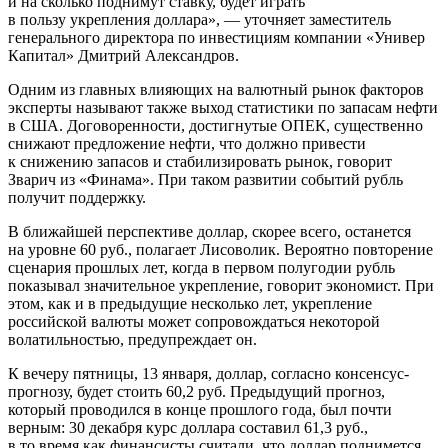
и на сколько поднимут ставку, будет играть
в пользу укрепления доллара», — уточняет заместитель
генерального директора по инвестициям компании «Универ
Капитал» Дмитрий Александров.
Одним из главных влияющих на валютный рынок факторов
эксперты называют также выход статистики по запасам нефти
в США. Договоренности, достигнутые ОПЕК, существенно
снижают предложение нефти, что должно привести
к снижению запасов и стабилизировать рынок, говорит
Зварич из «Финама». При таком развитии событий рубль
получит поддержку.
В ближайшей перспективе доллар, скорее всего, останется
на уровне 60 руб., полагает Лисоволик. Вероятно повторение
сценария прошлых лет, когда в первом полугодии рубль
показывал значительное укрепление, говорит экономист. При
этом, как и в предыдущие несколько лет, укрепление
российской валюты может сопровождаться некоторой
волатильностью, предупреждает он.
К вечеру пятницы, 13 января, доллар, согласно консенсус-
прогнозу, будет стоить 60,2 руб. Предыдущий прогноз,
который проводился в конце прошлого года, был почти
верным: 30 декабря курс доллара составил 61,3 руб.,
в то время как финансисты считали, что доллар поднимется