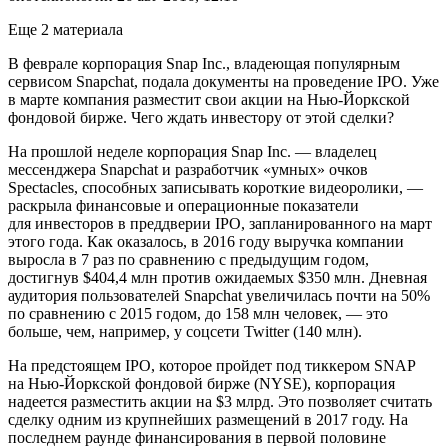
Еще 2 материала
В феврале корпорация Snap Inc., владеющая популярным
сервисом Snapchat, подала документы на проведение IPO. Уже
в марте компания разместит свои акции на Нью-Йоркской
фондовой бирже. Чего ждать инвестору от этой сделки?
На прошлой неделе корпорация Snap Inc. — владелец
мессенджера Snapchat и разработчик «умных» очков
Spectacles, способных записывать короткие видеоролики, —
раскрыла финансовые и операционные показатели
для инвесторов в преддверии IPO, запланированного на март
этого года. Как оказалось, в 2016 году выручка компании
выросла в 7 раз по сравнению с предыдущим годом,
достигнув $404,4 млн против ожидаемых $350 млн. Дневная
аудитория пользователей Snapchat увеличилась почти на 50%
по сравнению с 2015 годом, до 158 млн человек, — это
больше, чем, например, у соцсети Twitter (140 млн).
На предстоящем IPO, которое пройдет под тиккером SNAP
на Нью-Йоркской фондовой бирже (NYSE), корпорация
надеется разместить акции на $3 млрд. Это позволяет считать
сделку одним из крупнейших размещений в 2017 году. На
последнем раунде финансирования в первой половине