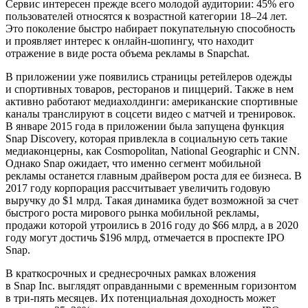
Сервис интересен прежде всего молодой аудитории: 45% его
пользователей относятся к возрастной категории 18–24 лет.
Это поколение быстро набирает покупательную способность
и проявляет интерес к онлайн-шопингу, что находит
отражение в виде роста объема рекламы в Snapchat.
В приложении уже появились страницы ретейлеров одежды
и спортивных товаров, ресторанов и пиццерий. Также в нем
активно работают медиахолдинги: американские спортивные
каналы транслируют в соцсети видео с матчей и тренировок.
В январе 2015 года в приложении была запущена функция
Snap Discovery, которая привлекла в социальную сеть такие
медиаконцерны, как Cosmopolitan, National Geographic и CNN.
Однако Snap ожидает, что именно сегмент мобильной
рекламы останется главным драйвером роста для ее бизнеса. В
2017 году корпорация рассчитывает увеличить годовую
выручку до $1 млрд. Такая динамика будет возможной за счет
быстрого роста мирового рынка мобильной рекламы,
продажи которой утроились в 2016 году до $66 млрд, а в 2020
году могут достичь $196 млрд, отмечается в проспекте IPO
Snap.
В краткосрочных и среднесрочных рамках вложения
в Snap Inc. выглядят оправданными с временным горизонтом
в три-пять месяцев. Их потенциальная доходность может