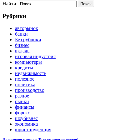
Найти:
Рубрики
авторынок
банки
Без рубрики
бизнес
вклады
игровая индустрия
компьютеры
кредиты
недвижимость
полезное
политика
производство
разное
рынки
финансы
форекс
шоубизнес
экономика
юристпруденция
Пластиковые окна в Туле от производителя!