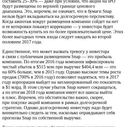
составить 25–30% — даже при условии, что акции на IPO
будут размещены по верхней границе ценового
диапазона. Это, впрочем, не означает, что в бумаги Snap
нельзя будет вкладываться на долгосрочную перспективу.
Когда ажиотаж вокруг размещения компании сойдет на нет
и ее котировки покажут коррекцию — у инвестора будет
возможность купить их по более привлекательной цене. Этих
более выгодных точек входа следует ожидать во второй
половине 2017 года.
Единственное, что может вызвать тревогу у инвестора
в связи с публичным размещением Snap — это прибыль
компании. По итогам 2016 года компания зафиксировала
чистый убыток в $515 млн при выручке $404,4 млн — это
на 60% больше, чем в 2015 году. Однако высокие темы роста
продаж (700% в 2016 году) позволяют надеяться, что в 2017
году корпорация выйдет на запланированный ею показатель
в $1 млрд. В этом случае убыток Snap начнет сокращаться,
а по итогам 2018 года компания имеет все шансы выйти
в плюс. Впрочем, это обстоятельство важно, скорее,
при покупке акций компании в рамках долгосрочной
стратегии. Однако долгосрочному инвестору надо будет
внимательно следить за тем, насколько оправдывают себя
прогнозы Snap по собственной выручке.