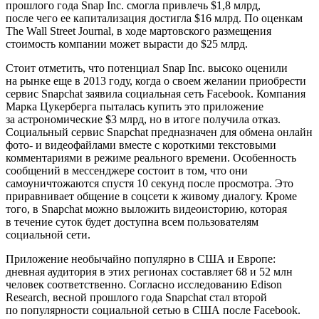
прошлого года Snap Inc. смогла привлечь $1,8 млрд,
после чего ее капитализация достигла $16 млрд. По оценкам
The Wall Street Journal, в ходе мартовского размещения
стоимость компании может вырасти до $25 млрд.
Стоит отметить, что потенциал Snap Inc. высоко оценили
на рынке еще в 2013 году, когда о своем желании приобрести
сервис Snapchat заявила социальная сеть Facebook. Компания
Марка Цукерберга пыталась купить это приложение
за астрономические $3 млрд, но в итоге получила отказ.
Социальный сервис Snapchat предназначен для обмена онлайн
фото- и видеофайлами вместе с короткими текстовыми
комментариями в режиме реального времени. Особенность
сообщений в мессенджере состоит в том, что они
самоуничтожаются спустя 10 секунд после просмотра. Это
приравнивает общение в соцсети к живому диалогу. Кроме
того, в Snapchat можно выложить видеоисторию, которая
в течение суток будет доступна всем пользователям
социальной сети.
Приложение необычайно популярно в США и Европе:
дневная аудитория в этих регионах составляет 68 и 52 млн
человек соответственно. Согласно исследованию Edison
Research, весной прошлого года Snapchat стал второй
по популярности социальной сетью в США после Facebook.