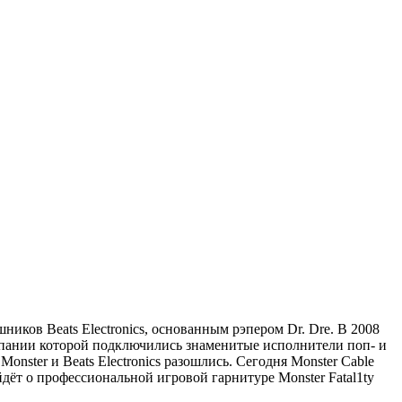
иков Beats Electronics, основанным рэпером Dr. Dre. В 2008
пании которой подключились знаменитые исполнители поп- и
onster и Beats Electronics разошлись. Сегодня Monster Cable
йдёт о профессиональной игровой гарнитуре Monster Fatal1ty