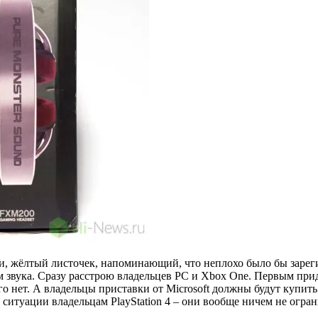
 жёлтый листочек, напоминающий, что неплохо было бы зарегис
звука. Сразу расстрою владельцев PC и Xbox One. Первым прид
го нет. А владельцы приставки от Microsoft должны будут купи
 ситуации владельцам PlayStation 4 – они вообще ничем не огра