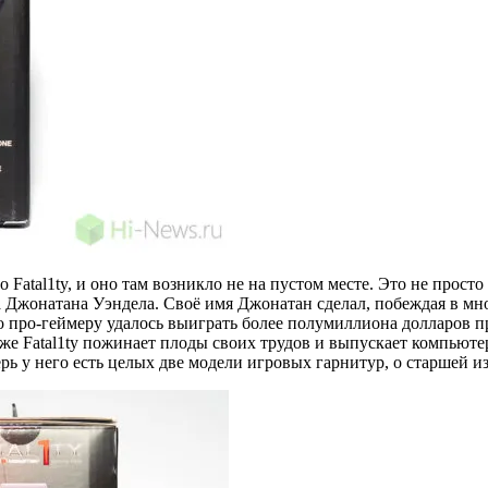
 Fatal1ty, и оно там возникло не на пустом месте. Это не прост
Джонатана Уэндела. Своё имя Джонатан сделал, побеждая в мно
ммарно про-геймеру удалось выиграть более полумиллиона долларов
 же Fatal1ty пожинает плоды своих трудов и выпускает компьюте
ерь у него есть целых две модели игровых гарнитур, о старшей и