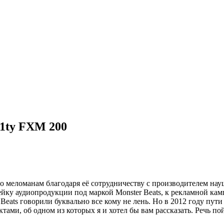
l1ty FXM 200
 меломанам благодаря её сотрудничеству с производителем наушн
йку аудиопродукции под маркой Monster Beats, к рекламной
кам
eats говорили буквально все кому не лень. Но в 2012 году пути M
ами, об одном из которых я и хотел бы вам рассказать. Речь по