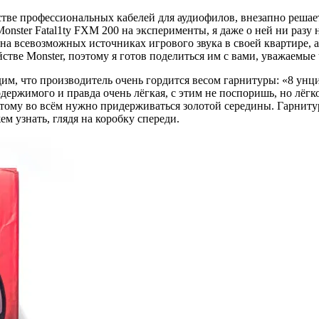
дстве профессиональных кабелей для аудиофилов, внезапно решае
onster Fatal1ty FXM 200 на эксперименты, я даже о ней ни разу 
на всевозможных источниках игрового звука в своей квартире, а
тве Monster, поэтому я готов поделиться им с вами, уважаемые 
м, что производитель очень гордится весом гарнитуры: «8 унци
держимого и правда очень лёгкая, с этим не поспоришь, но лёгко
ому во всём нужно придерживаться золотой середины. Гарнитура
м узнать, глядя на коробку спереди.