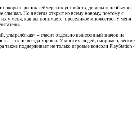
т покорить рынок геймерских устройств, довольно необычно.
не слышал. Но я всегда открыт ко всему новому, поэтому с
 их у меня, как вы понимаете, превеликое множество. У меня
читатели.
й, ультралёгкая» – гласит отдельно вынесенный значок на
сть – это не всегда хорошо. У многих людей, например, лёгкие
 также поддерживает не только игровые консоли PlayStation 4