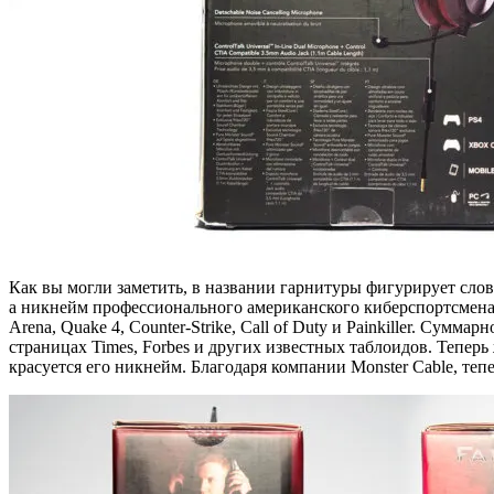
Как вы могли заметить, в названии гарнитуры фигурирует слово
а никнейм профессионального американского киберспортсмена 
Arena, Quake 4, Counter-Strike, Call of Duty и Painkiller. Су
страницах Times, Forbes и других известных таблоидов. Теперь
красуется его никнейм. Благодаря компании Monster Cable, теп