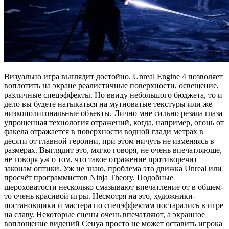
Визуально игра выглядит достойно. Unreal Engine 4 позволяет
воплотить на экране реалистичные поверхности, освещение,
различные спецэффекты. Но ввиду небольшого бюджета, то и
дело вы будете натыкаться на мутноватые текстуры или же
низкополигональные объекты. Лично мне сильно резала глаза
упрощенная технология отражений, когда, например, огонь от
факела отражается в поверхности водной глади метрах в
десяти от главной героини, при этом ничуть не изменяясь в
размерах. Выглядит это, мягко говоря, не очень впечатляюще,
не говоря уж о том, что такое отражение противоречит
законам оптики. Уж не знаю, проблема это движка Unreal или
просчёт программистов Ninja Theory. Подобные
шероховатости несколько смазывают впечатление от в общем-
то очень красивой игры. Несмотря на это, художники-
постановщики и мастера по спецэффектам постарались в игре
на славу. Некоторые сцены очень впечатляют, а экранное
воплощение видений Сенуа просто не может оставить игрока