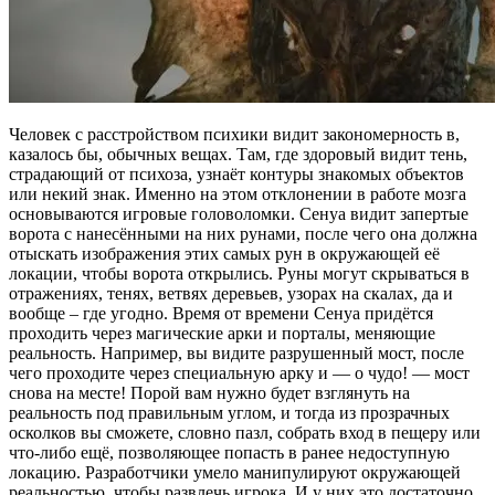
Человек с расстройством психики видит закономерность в,
казалось бы, обычных вещах. Там, где здоровый видит тень,
страдающий от психоза, узнаёт контуры знакомых объектов
или некий знак. Именно на этом отклонении в работе мозга
основываются игровые головоломки. Сенуа видит запертые
ворота с нанесёнными на них рунами, после чего она должна
отыскать изображения этих самых рун в окружающей её
локации, чтобы ворота открылись. Руны могут скрываться в
отражениях, тенях, ветвях деревьев, узорах на скалах, да и
вообще – где угодно. Время от времени Сенуа придётся
проходить через магические арки и порталы, меняющие
реальность. Например, вы видите разрушенный мост, после
чего проходите через специальную арку и — о чудо! — мост
снова на месте! Порой вам нужно будет взглянуть на
реальность под правильным углом, и тогда из прозрачных
осколков вы сможете, словно пазл, собрать вход в пещеру или
что-либо ещё, позволяющее попасть в ранее недоступную
локацию. Разработчики умело манипулируют окружающей
реальностью, чтобы развлечь игрока. И у них это достаточно