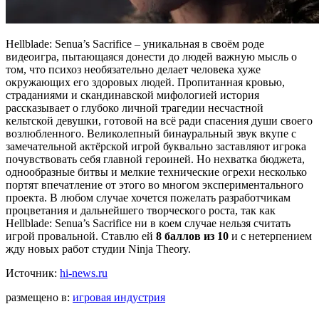
Hellblade: Senua’s Sacrifice – уникальная в своём роде
видеоигра, пытающаяся донести до людей важную мысль о
том, что психоз необязательно делает человека хуже
окружающих его здоровых людей. Пропитанная кровью,
страданиями и скандинавской мифологией история
рассказывает о глубоко личной трагедии несчастной
кельтской девушки, готовой на всё ради спасения души своего
возлюбленного. Великолепный бинауральный звук вкупе с
замечательной актёрской игрой буквально заставляют игрока
почувствовать себя главной героиней. Но нехватка бюджета,
однообразные битвы и мелкие технические огрехи несколько
портят впечатление от этого во многом экспериментального
проекта. В любом случае хочется пожелать разработчикам
процветания и дальнейшего творческого роста, так как
Hellblade: Senua’s Sacrifice ни в коем случае нельзя считать
игрой провальной. Ставлю ей
8 баллов из 10
и с нетерпением
жду новых работ студии Ninja Theory.
Источник:
hi-news.ru
размещено в:
игровая индустрия