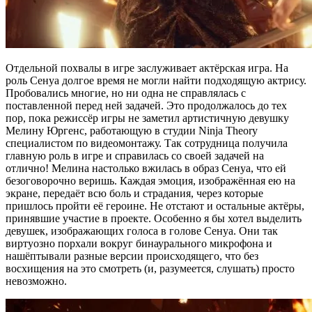
Отдельной похвалы в игре заслуживает актёрская игра. На
роль Сенуа долгое время не могли найти подходящую актрису.
Пробовались многие, но ни одна не справлялась с
поставленной перед ней задачей. Это продолжалось до тех
пор, пока режиссёр игры не заметил артистичную девушку
Мелину Юргенс, работающую в студии Ninja Theory
специалистом по видеомонтажу. Так сотрудница получила
главную роль в игре и справилась со своей задачей на
отлично! Мелина настолько вжилась в образ Сенуа, что ей
безоговорочно веришь. Каждая эмоция, изображённая ею на
экране, передаёт всю боль и страдания, через которые
пришлось пройти её героине. Не отстают и остальные актёры,
принявшие участие в проекте. Особенно я бы хотел выделить
девушек, изображающих голоса в голове Сенуа. Они так
виртуозно порхали вокруг бинаурального микрофона и
нашёптывали разные версии происходящего, что без
восхищения на это смотреть (и, разумеется, слушать) просто
невозможно.