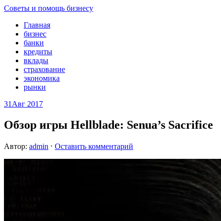
Советы и помощь бизнесу
Главная
бизнес
банки
кредиты
вклады
страхование
экономика
рынки
31
Авг 2017
Обзор игры Hellblade: Senua’s Sacrifice
Автор:
admin
⋅
Оставить комментарий