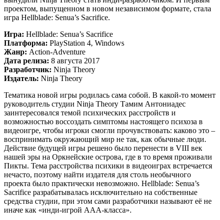
проектом, выпущенном в новом независимом формате, стала
игра Hellblade: Senua’s Sacrifice.
Игра:
Hellblade: Senua’s Sacrifice
Платформа:
PlayStation 4, Windows
Жанр:
Action-Adventure
Дата релиза:
8 августа 2017
Разработчик:
Ninja Theory
Издатель:
Ninja Theory
Тематика новой игры родилась сама собой. В какой-то момент
руководитель студии Ninja Theory Тамим Антониадес
заинтересовался темой психических расстройств и
возможностью воссоздать симптомы настоящего психоза в
видеоигре, чтобы игроки смогли прочувствовать: каково это –
воспринимать окружающий мир не так, как обычные люди.
Действие будущей игры решено было перенести в VIII век
нашей эры на Оркнейские острова, где в то время проживали
Пикты. Тема расстройства психики в видеоиграх встречается
нечасто, поэтому найти издателя для столь необычного
проекта было практически невозможно. Hellblade: Senua’s
Sacrifice разрабатывалась исключительно на собственные
средства студии, при этом сами разработчики называют её не
иначе как «инди-игрой ААА-класса».