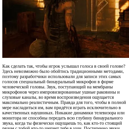
Как сделать так, чтобы игрок услышал голоса в своей голове?
Здесь невозможно было обойтись традиционными методами,
поэтому разработчики использовали для записи этих самых
голосов специальный бинауральный микрофон в форме
человеческой головы. Звук, поступающий на мембраны
микрофонов через импровизированные ушные раковины и
слуховые каналы, во время воспроизведения ощущается
максимально реалистичным. Правда для того, чтобы в полной
мере насладиться им, вам придётся играть исключительно в
качественных наушниках. Никакие динамики телевизора или
монитора не способны передать всю глубину бинаурального
звука, когда ты физически ощущаешь то, как кто-то стоящий
рядом с тобой что-то шепчет тебе в уши. Постепенно звуки