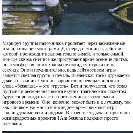
Маршрут группы паломников пролегает через заснеженные
земли, кишащие монстрами. Да, перед нами игра, действие
которой происходит исключительно зимой, и только зимой.
Кое-где сквозь снег всё же проступают яркие осенние листья,
но атмосфера вечного холода не покидает игрока ни на
секунду. Оно и неудивительно, ведь лейтмотивом игры
является светлая грусть и печаль. Вселенская тоска отражается
даже в названии. Один из вариантов перевода японского
слова «Setsunasa» – это «грусть». Вот и получается, что белая
пустыня и бесконечная вьюга вкупе с трагическим сюжетом
будут сопровождать вас на протяжении десятков часов
игрового времени. Оно, конечно, может быть и к лучшему, так
как слишком уж много в последнее время выходит игр с
голливудскими хеппи-эндами. В качестве отдыха от приторно
жизнерадостных проектов I Am Setsuna подходит просто
идеально.