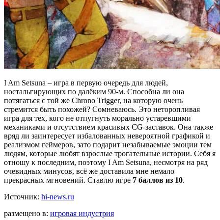
I Am Setsuna – игра в первую очередь для людей,
ностальгирующих по далёким 90-м. Способна ли она
потягаться с той же Chrono Trigger, на которую очень
стремится быть похожей? Сомневаюсь. Это неторопливая
игра для тех, кого не отпугнуть морально устаревшими
механиками и отсутствием красивых CG-заставок. Она также
вряд ли заинтересует избалованных невероятной графикой и
реализмом геймеров, зато подарит незабываемые эмоции тем
людям, которые любят взрослые трогательные истории. Себя я
отношу к последним, поэтому I Am Setsuna, несмотря на ряд
очевидных минусов, всё же доставила мне немало
прекрасных мгновений. Ставлю игре
7 баллов из 10
.
Источник:
hi-news.ru
размещено в:
игровая индустрия