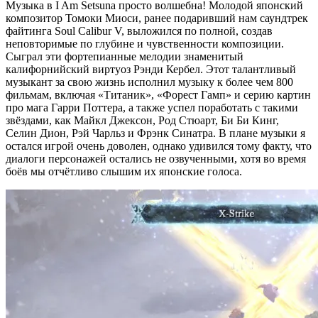
Музыка в I Am Setsuna просто волшебна! Молодой японский
композитор Томоки Миоси, ранее подаривший нам саундтрек
файтинга Soul Calibur V, выложился по полной, создав
неповторимые по глубине и чувственности композиции.
Сыграл эти фортепианные мелодии знаменитый
калифорнийский виртуоз Рэнди Кербел. Этот талантливый
музыкант за свою жизнь исполнил музыку к более чем 800
фильмам, включая «Титаник», «Форест Гамп» и серию картин
про мага Гарри Поттера, а также успел поработать с такими
звёздами, как Майкл Джексон, Род Стюарт, Би Би Кинг,
Селин Дион, Рэй Чарльз и Фрэнк Синатра. В плане музыки я
остался игрой очень доволен, однако удивился тому факту, что
диалоги персонажей остались не озвученными, хотя во время
боёв мы отчётливо слышим их японские голоса.