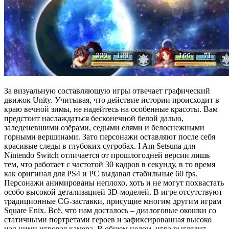
За визуальную составляющую игры отвечает графический
движок Unity. Учитывая, что действие истории происходит в
краю вечной зимы, не надейтесь на особенные красоты. Вам
предстоит наслаждаться бесконечной белой далью,
заледеневшими озёрами, седыми елями и белоснежными
горными вершинами. Зато персонажи оставляют после себя
красивые следы в глубоких сугробах. I Am Setsuna для
Nintendo Switch отличается от прошлогодней версии лишь
тем, что работает с частотой 30 кадров в секунду, в то время
как оригинал для PS4 и PC выдавал стабильные 60 fps.
Персонажи анимированы неплохо, хоть и не могут похвастать
особо высокой детализацией 3D-моделей. В игре отсутствуют
традиционные CG-заставки, присущие многим другим играм
Square Enix. Всё, что нам досталось – диалоговые окошки со
статичными портретами героев и зафиксированная высоко
над ними игровая камера. В общем целом, игра выглядит