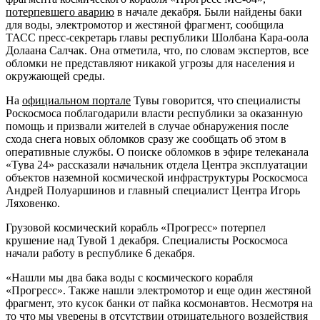
потерпевшего аварию
в начале декабря. Были найдены баки
для воды, электромотор и жестяной фрагмент, сообщила
ТАСС пресс-секретарь главы республики Шолбана Кара-оола
Долаана Салчак. Она отметила, что, по словам экспертов, все
обломки не представляют никакой угрозы для населения и
окружающей среды.
На
официальном портале
Тувы говорится, что специалисты
Роскосмоса поблагодарили власти республики за оказанную
помощь и призвали жителей в случае обнаружения после
схода снега новых обломков сразу же сообщать об этом в
оперативные службы. О поиске обломков в эфире телеканала
«Тува 24» рассказали начальник отдела Центра эксплуатации
объектов наземной космической инфраструктуры Роскосмоса
Андрей Полуаршинов и главный специалист Центра Игорь
Ляховенко.
Грузовой космический корабль «Прогресс» потерпел
крушение над Тувой 1 декабря. Специалисты Роскосмоса
начали работу в республике 6 декабря.
«Нашли мы два бака воды с космического корабля
«Прогресс». Также нашли электромотор и еще один жестяной
фрагмент, это кусок банки от пайка космонавтов. Несмотря на
то что мы уверены в отсутствии отрицательного воздействия