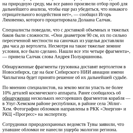
на природную среду, мы все равно произвели отбор проб для
дальнейшего анализа, чтобы еще раз убедиться, что никакого
отрицательного воздействия нет», — сообщил Игорь
Ляховенко, которого процитировала Долаана Салчак.
Специалисты поведали, что с доставкой объемных и тяжелых
баков были сложности. «Они диаметром 90 см, их по сильно
пересеченной местности на саночках из ущелья доставляли
два часа до вертолета. Несмотря на такие тяжелые зимние
условия, все было сделано. Нашли все эти четыре фрагмента»,
— привела Салчак слова Андрея Полуаршинова.
Обнаруженные фрагменты грузовика доставят вертолетом в
Новосибирск, где на базе Сибирского НИИ авиации имени
Чаплыгина будет принято решение об их дальнейшей судьбе.
По мнению специалистов, на землю могли упасть не более
10% деталей космического аппарата. Ранее сообщалось об
обнаружении
нескольких несгоревших фрагментов корабля —
в Улуг-Хемском районе республики, в районе села Эйлиг-
Хем. Фотографии обломков направлены в РКК «Энергия» и
РКЦ «Прогресс» на экспертизу.
Сотрудники природоохранных ведомств Тувы заявили, что
упавшие обломки не нанесли ущерба экологии региона.