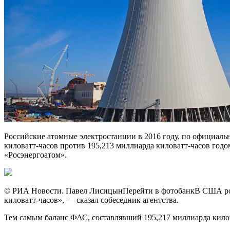
Российские атомные электростанции в 2016 году, по официаль
киловатт-часов против 195,213 миллиарда киловатт-часов год
«Росэнергоатом».
© РИА Новости. Павел ЛисицынПерейти в фотобанкВ США рос
киловатт-часов», — сказал собеседник агентства.
Тем самым баланс ФАС, составлявший 195,217 миллиарда килов