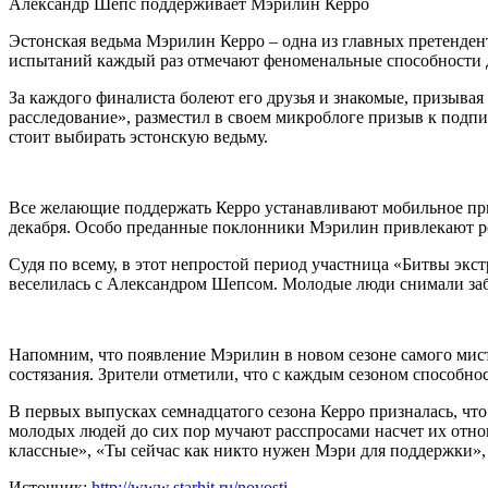
Александр Шепс поддерживает
Мэрилин Керро
Эстонская ведьма Мэрилин Керро – одна из главных претендент
испытаний каждый раз отмечают феноменальные способности де
За каждого финалиста болеют его друзья и знакомые, призывая
расследование», разместил в своем микроблоге призыв к подпи
стоит выбирать эстонскую ведьму.
Все желающие поддержать Керро устанавливают мобильное при
декабря. Особо преданные поклонники Мэрилин привлекают род
Судя по всему, в этот непростой период участница «Битвы экст
веселилась с Александром Шепсом. Молодые люди снимали заб
Напомним, что появление Мэрилин в новом сезоне самого мист
состязания. Зрители отметили, что с каждым сезоном способнос
В первых выпусках семнадцатого сезона Керро призналась, чт
молодых людей до сих пор мучают расспросами насчет их отно
классные», «Ты сейчас как никто нужен Мэри для поддержки»
Источник:
http://www.starhit.ru/novosti