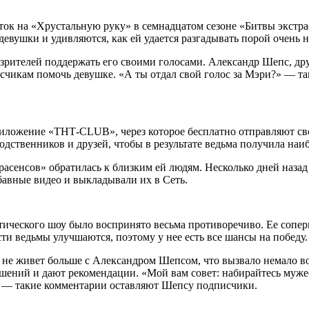
ок на «Хрустальную руку» в семнадцатом сезоне «Битвы экстрас
вушки и удивляются, как ей удается разгадывать порой очень 
 зрителей поддержать его своими голосами. Александр Шепс, дру
счикам помочь девушке. «А ты отдал свой голос за Мэри?» — та
ложение «ТНТ-CLUB», через которое бесплатно отправляют свои
ственников и друзей, чтобы в результате ведьма получила наи
расенсов» обратилась к близким ей людям. Несколько дней назад
авные видео и выкладывали их в Сеть.
ического шоу было воспринято весьма противоречиво. Ее соперн
ти ведьмы улучшаются, поэтому у нее есть все шансы на победу.
о не живет больше с Александром Шепсом, что вызвало немало в
шений и дают рекомендации. «Мой вам совет: набирайтесь муже
, — такие комментарии оставляют Шепсу подписчики.