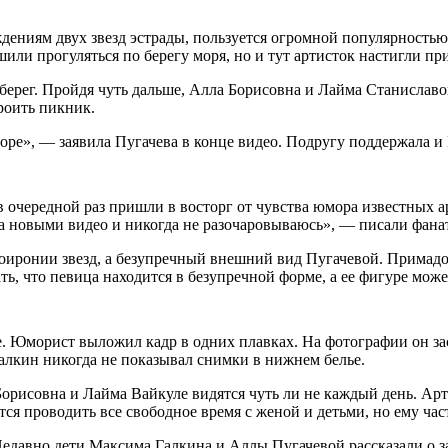
дениям двух звезд эстрады, пользуется огромной популярность
или прогуляться по берегу моря, но и тут артисток настигли пр
берег. Пройдя чуть дальше, Алла Борисовна и Лайма Станиславо
роить пикник.
оре», — заявила Пугачева в конце видео. Подругу поддержала и 
 очередной раз пришли в восторг от чувства юмора известных а
за новыми видео и никогда не разочаровываюсь», — писали фа
иронии звезд, а безупречный внешний вид Пугачевой. Примадон
ь, что певица находится в безупречной форме, а ее фигуре мож
се. Юморист выложил кадр в одних плавках. На фотографии он з
лкин никогда не показывал снимки в нижнем белье.
Борисовна и Лайма Вайкуле видятся чуть ли не каждый день. Ар
 проводить все свободное время с женой и детьми, но ему част
едавно дети Максима Галкина и Аллы Пугачевой рассказали о за