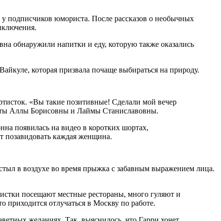
ю у подписчиков юмориста. После рассказов о необычных
иключения.
вна обнаружили напитки и еду, которую также оказались
Вайкуле, которая призвала почаще выбираться на природу.
ртисток. «Вы такие позитивные! Сделали мой вечер
наты Аллы Борисовны и Лаймы Станиславовны.
на появилась на видео в коротких шортах,
ет позавидовать каждая женщина.
астыл в воздухе во время прыжка с забавным выражением лица.
тистки посещают местные рестораны, много гуляют и
о приходится отлучаться в Москву по работе.
ветных желаниях. Так, выяснилось, что Гарри хочет