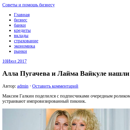
Советы и помощь бизнесу
Главная
бизнес
банки
кредиты
вклады
страхование
экономика
рынки
10
Июл 2017
Алла Пугачева и Лайма Вайкуле нашли 
Автор:
admin
⋅
Оставить комментарий
Максим Галкин поделился с подписчиками очередным роликом с
устраивают импровизированный пикник.