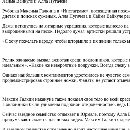
Лайма Вайкуле и Алла Пугачева
Рубрика Максима
Галкина в «Инстаграме», посвященная похож
диетах и поисках суженых, Алла Пугачева и Лайма Вайкуле реш
Дамы наткнулись на янтарные украшения, которые вынесло на 
выброшенными на песок. Недолго думая, артистки решили уст
«Я хочу пожелать народу, чтобы штормило в их жизни только м
Ролик ожидаемо вызвал ажиотаж среди поклонников, которые в
идеальным», «Какие же невероятные подружки. Всегда слежу 
Однако наибольших комплиментов удостоилось не чувство само
продемонстрировав стройные ножки. Фанаты не устают отмечат
Максим Галкин накануне также показал свое тело во всей кра
Поклонники были удивлены подобной откровенностью, ведь Га
Сейчас звездное семейство отдыхает в Юрмале, поэтому Алла 
придумывают сюжеты для новых видео. Максим Галкин старается
В звездном семействе определенно царит настоящая идиллия. Н