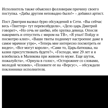
Исполнитель также объяснил фолловерам причину своего
поступка. «Дабы другим неповадно было!» – добавил артист.
Пост Дмитрия вызвал бурю обсуждений в Сети. «Вы сейчас
весь «Твиттер» тут перевозбудили», «Дело царь Дмитрий
говорит», «Но сечь не шибко, ибо хрупка девица. Опосля
накормить и отпустить с миром на ТВ», «Я упал! Пойду и
посмотрю клип», «Ваши твиты поднимут настроение даже в
самое мрачное утро», «Теперь мне интересно посмотреть ее
видео», «Все могут короли», «Сами то, Царь-батюшка, на
казни присутствовать будете?», «Господи, мне 29 лет и я
влюбилась в Маликова при живом-то муже. Еще шуток,
пожалуйста», «Орнула в голос», «Осторожнее со словами,
молодой человек», «Позовите ее на «Версус», – обсуждали
поклонники исполнителя.