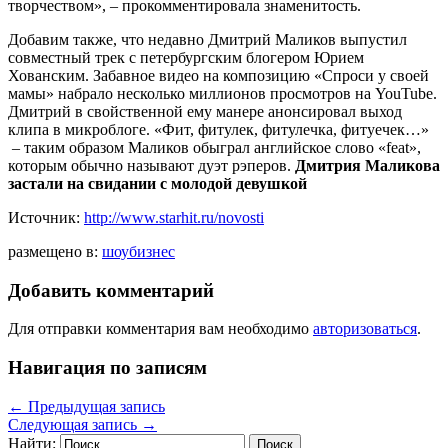
творчеством», – прокомментировала знаменитость.
Добавим также, что недавно Дмитрий Маликов выпустил
совместный трек с петербургским блогером Юрием
Хованским. Забавное видео на композицию «Спроси у своей
мамы» набрало несколько миллионов просмотров на YouTube.
Дмитрий в свойственной ему манере анонсировал выход
клипа в микроблоге. «Фит, фитулек, фитулечка, фитуечек…»
– таким образом Маликов обыграл английское слово «feat»,
которым обычно называют дуэт рэперов.
Дмитрия Маликова
застали на свидании с молодой девушкой
Источник:
http://www.starhit.ru/novosti
размещено в:
шоубизнес
Добавить комментарий
Для отправки комментария вам необходимо
авторизоваться
.
Навигация по записям
←
Предыдущая запись
Следующая запись
→
Найти: