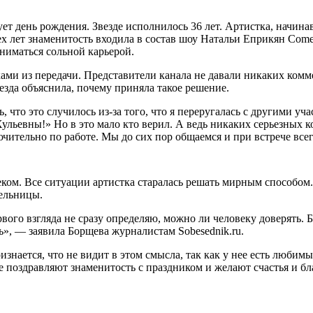
т день рождения. Звезде исполнилось 36 лет. Артистка, начинав
ех лет знаменитость входила в состав шоу Натальи Еприкян Co
аниматься сольной карьерой.
ками из передачи. Представители канала не давали никаких комм
езда объяснила, почему приняла такое решение.
 что это случилось из-за того, что я переругалась с другими уча
ульевны!» Но в это мало кто верил. А ведь никаких серьезных к
ительно по работе. Мы до сих пор общаемся и при встрече всег
еком. Все ситуации артистка старалась решать мирным способом
тельницы.
вого взгляда не сразу определяю, можно ли человеку доверять. Б
сь», — заявила Борщева журналистам Sobesednik.ru.
знается, что не видит в этом смысла, так как у нее есть любим
 поздравляют знаменитость с праздником и желают счастья и бл