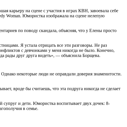
шая карьеру на сцене с участия в играх КВН, завоевала себе
medy Woman. Юмористка изображала на сцене нелепую
ентариев по поводу скандала, объясняя, что у Елены просто
стницами. Я устала отрицать все эти разговоры. Не раз
онфликтов с девчонками у меня никогда не было. Конечно,
да рады друг друга видеть», — объяснила Борщева.
. Однако некоторые люди не оправдали доверия знаменитости.
ывает, вроде бы считаешь, что эта подруга никогда не сделает
ый супруг и дети. Юмористка воспитывает двух дочек: 8-
агополучия в семье.