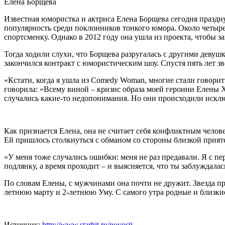
Елена Борщева
Известная юмористка и актриса Елена Борщева сегодня празднуе
популярность среди поклонников тонкого юмора. Около четыр
спортсменку. Однако в 2012 году она ушла из проекта, чтобы з
Тогда ходили слухи, что Борщева разругалась с другими девуш
закончился контракт с юмористическим шоу. Спустя пять лет зв
«Кстати, когда я ушла из Comedy Woman, многие стали говорить,
говорила: «Всему виной – кризис образа моей героини Елены Х
случались какие-то недопонимания. Но они происходили исключ
Как признается Елена, она не считает себя конфликтным челов
Ей пришлось столкнуться с обманом со стороны близкой прия
«У меня тоже случались ошибки: меня не раз предавали. Я с пер
подлянку, а время проходит – и выясняется, что ты заблуждала
По словам Елены, с мужчинами она почти не дружит. Звезда при
летнюю марту и 2-летнюю Уму. С самого утра родные и близкие
Источник:
http://www.starhit.ru/novosti