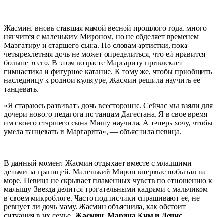
Жасмин, вновь ставшая мамой весной прошлого года, много
нянчится с маленьким Мироном, но не обделяет временем
Маргатиру и старшего сына. По словам артистки, пока
четырехлетняя дочь не может определиться, что ей нравится
больше всего. В этом возрасте Маргариту привлекает
гимнастика и фигурное катание. К тому же, чтобы приобщить
наследницу к родной культуре, Жасмин решила научить ее
танцевать.
«Я стараюсь развивать дочь всесторонне. Сейчас мы взяли для
дочери нового педагога по танцам Дагестана. Я в свое время
им своего старшего сына Мишу научила. А теперь хочу, чтобы
умела танцевать и Маргарита», — объяснила певица.
В данный момент Жасмин отдыхает вместе с младшими
детьми за границей. Маленький Мирон впервые побывал на
море. Певица не скрывает пламенных чувств по отношению к
малышу. Звезда делится трогательными кадрами с мальчиком
в своем микроблоге. Часто подписчики спрашивают ее, не
ревнует ли дочь маму. Жасмин объяснила, как обстоит
ситуация в их семье.
Жасмин, Марина Ким и Денис