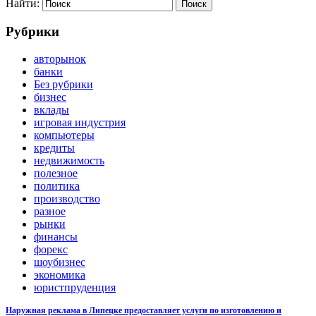
Найти:
Рубрики
авторынок
банки
Без рубрики
бизнес
вклады
игровая индустрия
компьютеры
кредиты
недвижимость
полезное
политика
производство
разное
рынки
финансы
форекс
шоубизнес
экономика
юристпруденция
Наружная реклама в Липецке предоставляет услуги по изготовлению и