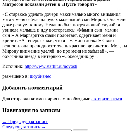
Матросов показали детей в «Пусть говорят
»
«Я стараюсь уделять дочери максимально много внимания,
хотя у меня сейчас на руках маленький сын Мирон. Она меня
даже ревнует к нему. Недавно был потрясающий случай: я
увидела малыша и иду восторгаюсь: «Мамин сын, мамин
сын!» А Маргаритка сзади подбегает, одергивает меня и
кричит: «А теперь скажи, что я – мамина дочка!» Свою
ревность она преподносит очень красиво, деликатно. Мол, ты
Мирону внимание уделяй, но про меня не забывай», —
объяснила звезда в интервью «Собеседник.ру».
Источник:
http://www.starhit.ru/novosti
размещено в:
шоубизнес
Добавить комментарий
Для отправки комментария вам необходимо
авторизоваться
.
Навигация по записям
←
Предыдущая запись
Следующая запись
→