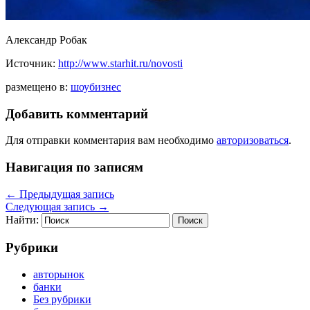
Александр Робак
Источник:
http://www.starhit.ru/novosti
размещено в:
шоубизнес
Добавить комментарий
Для отправки комментария вам необходимо
авторизоваться
.
Навигация по записям
←
Предыдущая запись
Следующая запись
→
Найти:
Рубрики
авторынок
банки
Без рубрики