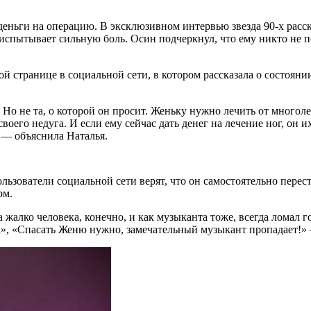
ньги на операцию. В эксклюзивном интервью звезда 90-х расска
 испытывает сильную боль. Осин подчеркнул, что ему никто не п
ой странице в социальной сети, в котором рассказала о состоян
о не та, о которой он просит. Женьку нужно лечить от многолет
своего недуга. И если ему сейчас дать денег на лечение ног, он 
 — объяснила Наталья.
льзователи социальной сети верят, что он самостоятельно перес
рм.
алко человека, конечно, и как музыканта тоже, всегда ломал го
 х», «Спасать Женю нужно, замечательный музыкант пропадает!