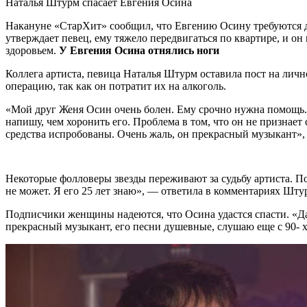
Наталья Штурм спасает
Евгения Осина
Накануне «СтарХит» сообщил, что Евгению Осину требуются де
утверждает певец, ему тяжело передвигаться по квартире, и он
здоровьем.
У Евгения Осина отнялись ноги
Коллега артиста, певица Наталья Штурм оставила пост на личн
операцию, так как он потратит их на алкоголь.
«Мой друг Женя Осин очень болен. Ему срочно нужна помощь. Н
напишу, чем хоронить его. Проблема в том, что он не признает 
средства испробованы. Очень жаль, он прекрасный музыкант»,
Некоторые фолловеры звезды переживают за судьбу артиста. По
не может. Я его 25 лет знаю», — ответила в комментариях Шту
Подписчики женщины надеются, что Осина удастся спасти. «Да ж
прекрасный музыкант, его песни душевные, слушаю еще с 90-