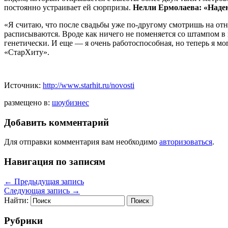
постоянно устраивает ей сюрпризы.
Нелли Ермолаева: «Наде
«Я считаю, что после свадьбы уже по-другому смотришь на отно
расписываются. Вроде как ничего не поменяется со штампом в п
генетически. И еще — я очень работоспособная, но теперь я мо
«СтарХиту».
Источник:
http://www.starhit.ru/novosti
размещено в:
шоубизнес
Добавить комментарий
Для отправки комментария вам необходимо
авторизоваться
.
Навигация по записям
←
Предыдущая запись
Следующая запись
→
Найти:
Рубрики