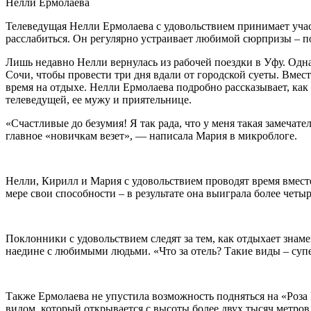
Нелли Ермолаева
Телеведущая Нелли Ермолаева с удовольствием принимает учас
расслабиться. Он регулярно устраивает любимой сюрпризы – п
Лишь недавно Нелли вернулась из рабочей поездки в Уфу. Одн
Сочи, чтобы провести три дня вдали от городской суеты. Вмес
время на отдыхе. Нелли Ермолаева подробно рассказывает, как
телеведущей, ее мужу и приятельнице.
«Счастливые до безумия! Я так рада, что у меня такая замечател
главное «новичкам везет», — написала Мария в микроблоге.
Нелли, Кирилл и Мария с удовольствием проводят время вместе
мере свои способности – в результате она выиграла более четы
Поклонники с удовольствием следят за тем, как отдыхает знам
наедине с любимыми людьми. «Что за отель? Такие виды – суп
Также Ермолаева не упустила возможность подняться на «Роза 
видом, который открывается с высоты более двух тысяч метро