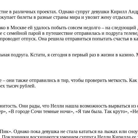
тие в различных проектах. Однако супруг девушки Кирилл Андре
окупает билеты в разные страны мира и увозит жену отдыхать.
ако в Москве ей удалось побыть совсем недолго – на следующий
те с семейной парой в путешествие отправилась и подруга телев
 проводит отпуск. Она решила отправиться попытать счастья в к
ьная подруга. Кстати, я сегодня в первый раз в жизни в казино. М
 – они также отправились в тир, чтобы проверить меткость. Как
рех тысяч рублей.
енитость. Они рады, что Нелли нашла возможность вырваться из 
ер», «В городе Сочи темные ночи», «Я там была. Так круто», «
Пик». Однако пока девушка не стала кататься на лыжах или сноу
в. Поклонники восхищаются умением супруга Нелли Кирилла ее 