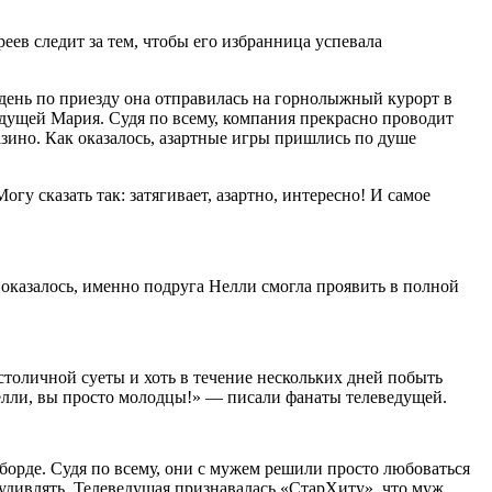
ев следит за тем, чтобы его избранница успевала
 день по приезду она отправилась на горнолыжный курорт в
едущей Мария. Судя по всему, компания прекрасно проводит
азино. Как оказалось, азартные игры пришлись по душе
огу сказать так: затягивает, азартно, интересно! И самое
 оказалось, именно подруга Нелли смогла проявить в полной
столичной суеты и хоть в течение нескольких дней побыть
Нелли, вы просто молодцы!» — писали фанаты телеведущей.
борде. Судя по всему, они с мужем решили просто любоваться
удивлять. Телеведущая признавалась «СтарХиту», что муж