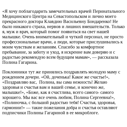
«Я хочу поблагодарить замечательных врачей Перинатального
Медицинского Центра на Севастопольском и лично моего
прекрасного доктора Клавдию Васильевну Бондаренко! Не
было никакого страха, нервов и лишних вмешательств. Только
я, муж и врач, который помог появиться на свет нашей
малышке. Очень внимательный и чуткий персонал, не просто
профессиональные врачи, а люди, которые прислушивались к
моим чувствам и желаниям. Спасибо за комфортное
пребывание, за заботу и уход, я искренне вам доверяю и с
радостью рекомендую всем будущим мамам», — рассказала
Полина Гагарина.
Поклонники тут же принялись поздравлять молодую маму с
рождением дочери. «Ой, доченька! Какое же счастье!»,
«Поздравляю вас, Полина, вы сама нежность! Желаю
здоровья и счастья вам и вашей семье, и конечно же,
малышке!», «Боже, как я счастлива, всего самого- самого
хорошего. Мы вас все очень любим, Полина Сергеевна!»,
«Полиночка, с большой радостью тебя! Счастья, здоровья,
гармонии!» — такие пожелания добра и счастья оставляют
подписчики Полины Гагариной в ее микроблоге.