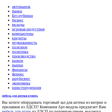
авторынок
банки
Без рубрики
бизнес
вклады
игровая индустрия
компьютеры
кредиты
недвижимость
полезное
политика
производство
разное
рынки
финансы
форекс
шоубизнес
экономика
юристпруденция
мебель для аптеки купить
Вы хотите оборудовать торговый зал для аптеки из витрин и
прилавков из ЛДСП? Компания Арт-модуль предлагает Вам
мебель для аптек
из ЛДСП по разумным ценам, высокого