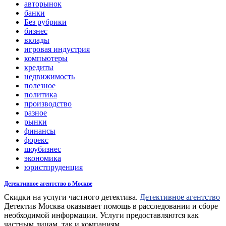
авторынок
банки
Без рубрики
бизнес
вклады
игровая индустрия
компьютеры
кредиты
недвижимость
полезное
политика
производство
разное
рынки
финансы
форекс
шоубизнес
экономика
юристпруденция
Детективное агентство в Москве
Скидки на услуги частного детектива.
Детективное агентство
Детектив Москва оказывает помощь в расследовании и сборе
необходимой информации. Услуги предоставляются как
частным лицам, так и компаниям.