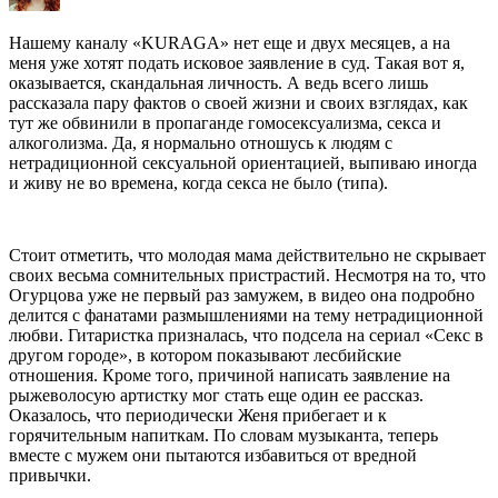
Нашему каналу «KURAGA» нет еще и двух месяцев, а на
меня уже хотят подать исковое заявление в суд. Такая вот я,
оказывается, скандальная личность. А ведь всего лишь
рассказала пару фактов о своей жизни и своих взглядах, как
тут же обвинили в пропаганде гомосексуализма, секса и
алкоголизма. Да, я нормально отношусь к людям с
нетрадиционной сексуальной ориентацией, выпиваю иногда
и живу не во времена, когда секса не было (типа).
Стоит отметить, что молодая мама действительно не скрывает
своих весьма сомнительных пристрастий. Несмотря на то, что
Огурцова уже не первый раз замужем, в видео она подробно
делится с фанатами размышлениями на тему нетрадиционной
любви. Гитаристка призналась, что подсела на сериал «Секс в
другом городе», в котором показывают лесбийские
отношения. Кроме того, причиной написать заявление на
рыжеволосую артистку мог стать еще один ее рассказ.
Оказалось, что периодически Женя прибегает и к
горячительным напиткам. По словам музыканта, теперь
вместе с мужем они пытаются избавиться от вредной
привычки.