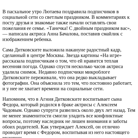
В пасхальное утро Лютаева поздравила подписчиков в
социальной сети со светлым праздником. В комментариях к
посту друзья и знакомые также начали оставлять свои
пожелания ее семье. «Танечка! С двойным праздником вас»,
— написала актриса Анна Бачалова, поставив смайлик с
изображением ребенка.
Сама Дитковските выложила накануне радостный кадр,
сделанный в центре Москвы. Звезда картины «На игре»
рассказала подписчикам о том, что ей нравится теплая
весенняя погода. Однако спустя несколько часов актриса
удалила снимок. Недавно подписчики микроблоге
Дитковските переживали, что она редко выкладывает
фотографии. Она объяснила это тем, что постоянно работает,
и у нее не хватает времени на социальные сети.
Напомним, что в Агния Дитковските воспитывает сына
Федора, который родился в браке актрисы с Алексеем
Чадовым. Однако супруги развелись около двух лет назад. Тем
не менее знаменитости смогли уладить все конфликтные
вопросы, поэтому наследник не лишен внимания и заботы
обоих родителей. Как утверждает Алексей, он отлично
проводит время с Федором, воспитывая из него настоящего
мужчину.