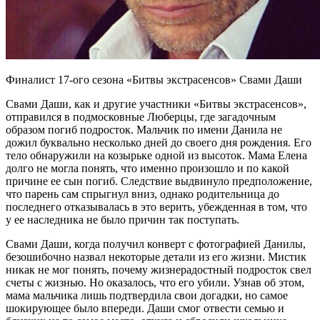
Финалист
17-ого сезона «Битвы экстрасенсов» Свами Даши
Свами Даши, как и другие участники «Битвы экстрасенсов»,
отправился в подмосковные Люберцы, где загадочным
образом погиб подросток. Мальчик по имени Данила не
дожил буквально несколько дней до своего дня рождения. Его
тело обнаружили на козырьке одной из высоток. Мама Елена
долго не могла понять, что именно произошло и по какой
причине ее сын погиб. Следствие выдвинуло предположение,
что парень сам спрыгнул вниз, однако родительница до
последнего отказывалась в это верить, убежденная в том, что
у ее наследника не было причин так поступать.
Свами Даши, когда получил конверт с фотографией Данилы,
безошибочно назвал некоторые детали из его жизни. Мистик
никак не мог понять, почему жизнерадостный подросток свел
счеты с жизнью. Но оказалось, что его убили. Узнав об этом,
мама мальчика лишь подтвердила свои догадки, но самое
шокирующее было впереди. Даши смог отвести семью и