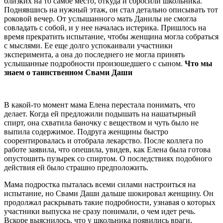
близких на то самое место, откуда и сбросили школьника.
Поднявшись на нужный этаж, он стал детально описывать тот
роковой вечер. От услышанного мать Данилы не смогла
совладать с собой, и у нее началась истерика. Пришлось на
время прекратить испытание, чтобы женщина могла собраться
с мыслями. Ее еще долго успокаивали участники
эксперимента, а она до последнего не могла принять
услышанные подробности произошедшего с сыном.
Что мы
знаем о таинственном Свами Даши
В какой-то момент мама Елена перестала понимать, что
делает. Когда ей предложили подышать на нашатырный
спирт, она схватила баночку с веществом и чуть было не
выпила содержимое. Подруга женщины быстро
соорентировалась и отобрала лекарство. После коллега по
работе заявила, что опешила, увидев, как Елена была готова
опустошить пузырек со спиртом. О последствиях подобного
действия ей было страшно предположить.
Мама подростка пыталась всеми силами настроиться на
испытание, но Свами Даши дальше шокировал женщину. Он
продолжал раскрывать такие подробности, узнавая о которых
участники выпуска не сразу понимали, о чем идет речь.
Вскоре выяснилось, что у школьника появились враги,