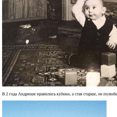
В 2 года Андрюше нравились кубики, а став старше, он полюб