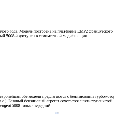
шлого года. Модель построена на платформе EMP2 французского к
овый 5008-й доступен в семиместной модификации.
, европейцам обе модели предлагаются с бензиновыми турбомотора
80 л.с.). Базовый бензиновый агрегат сочетается с пятиступенча
eugeot 5008 только передний.