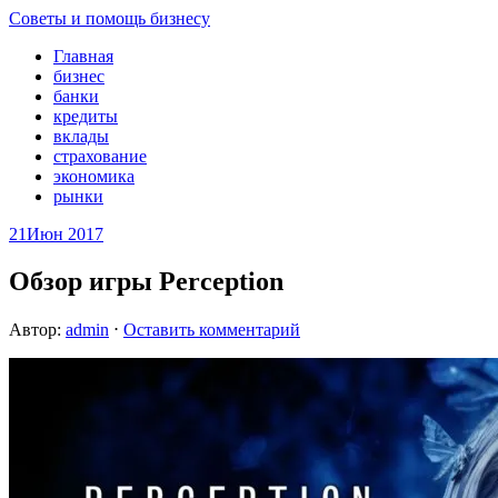
Советы и помощь бизнесу
Главная
бизнес
банки
кредиты
вклады
страхование
экономика
рынки
21
Июн 2017
Обзор игры Perception
Автор:
admin
⋅
Оставить комментарий