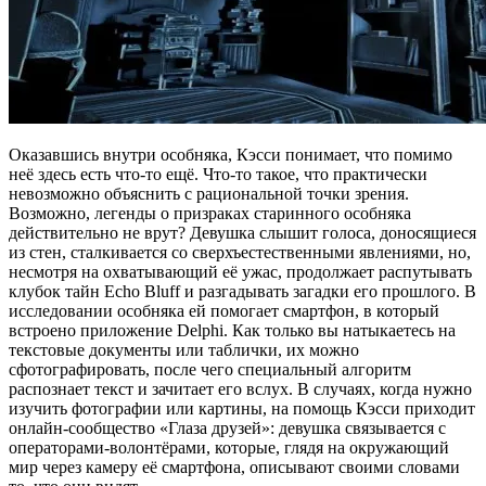
Оказавшись внутри особняка, Кэсси понимает, что помимо
неё здесь есть что-то ещё. Что-то такое, что практически
невозможно объяснить с рациональной точки зрения.
Возможно, легенды о призраках старинного особняка
действительно не врут? Девушка слышит голоса, доносящиеся
из стен, сталкивается со сверхъестественными явлениями, но,
несмотря на охватывающий её ужас, продолжает распутывать
клубок тайн Echo Bluff и разгадывать загадки его прошлого. В
исследовании особняка ей помогает смартфон, в который
встроено приложение Delphi. Как только вы натыкаетесь на
текстовые документы или таблички, их можно
сфотографировать, после чего специальный алгоритм
распознает текст и зачитает его вслух. В случаях, когда нужно
изучить фотографии или картины, на помощь Кэсси приходит
онлайн-сообщество «Глаза друзей»: девушка связывается с
операторами-волонтёрами, которые, глядя на окружающий
мир через камеру её смартфона, описывают своими словами