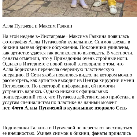
Алла Пугачева и
Максим Галкин
На этой неделе в«Инстаграме» Максима Галкина появилась
фотография Аллы Пугачевойв купальнике. Снимок звезды в
бикини вызвал бурные обсуждения. Поклонники удивлены,
как артистке удается так великолепно выглядеть. В частности,
фанаты отметили, что у Примадонны очень стройные ноги.
Однако в Интернете с новой силой заговорили о том, что
Алла Борисовна перенесла очередную пластическую
операцию. В Сети якобы появилось видео, на котором можно
рассмотреть, как артистка выходит из Центра хирургии имени
Петровского. По некоторой информации, ей помогли
устранить варикоз. Однако никаких официальных
подтверждений того, что Пугачева действительно прибегала к
услугам специалистам по пластике на данный момент
нет.
Фото Аллы Пугачевой в купальнике взорвало Сеть
Подписчики Галкина и Пугачевой не перестают восхищаться
ее внешностью. Увидев снимок в бикини, фанаты принялись