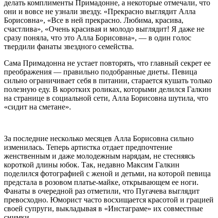
делать комплименты Примадонне, а некоторые отмечали, что
они и вовсе не узнали звезду. «Прекрасно выглядит Алла
Борисовна», «Все в ней прекрасно. Любима, красива,
счастлива», «Очень красивая и молодо выглядит! Я даже не
сразу поняла, что это Алла Борисовна», — в один голос
твердили фанаты звездного семейства.
Сама Примадонна не устает повторять, что главный секрет ее
преображения — правильно подобранные диеты. Певица
сильно ограничивает себя в питании, старается кушать только
полезную еду. В коротких роликах, которыми делился Галкин
на странице в социальной сети, Алла Борисовна шутила, что
«сидит на сметане».
За последние несколько месяцев Алла Борисовна сильно
изменилась. Теперь артистка отдает предпочтение
женственным и даже молодежным нарядам, не стесняясь
короткой длины юбок. Так, недавно Максим Галкин
поделился фотографией с женой и детьми, на которой певица
предстала в розовом платье-майке, открывающем ее ноги.
Фанаты в очередной раз отметили, что Пугачева выглядит
превосходно. Юморист часто восхищается красотой и грацией
своей супруги, выкладывая в «Инстаграме» их совместные
снимки.